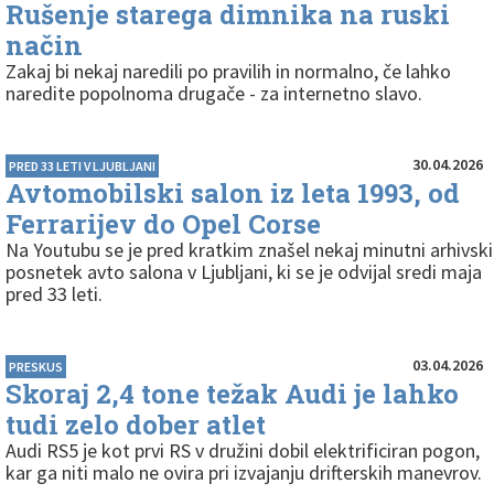
Rušenje starega dimnika na ruski
način
Zakaj bi nekaj naredili po pravilih in normalno, če lahko
naredite popolnoma drugače - za internetno slavo.
30.04.2026
PRED 33 LETI V LJUBLJANI
Avtomobilski salon iz leta 1993, od
Ferrarijev do Opel Corse
Na Youtubu se je pred kratkim znašel nekaj minutni arhivski
posnetek avto salona v Ljubljani, ki se je odvijal sredi maja
pred 33 leti.
03.04.2026
PRESKUS
Skoraj 2,4 tone težak Audi je lahko
tudi zelo dober atlet
Audi RS5 je kot prvi RS v družini dobil elektrificiran pogon,
kar ga niti malo ne ovira pri izvajanju drifterskih manevrov.