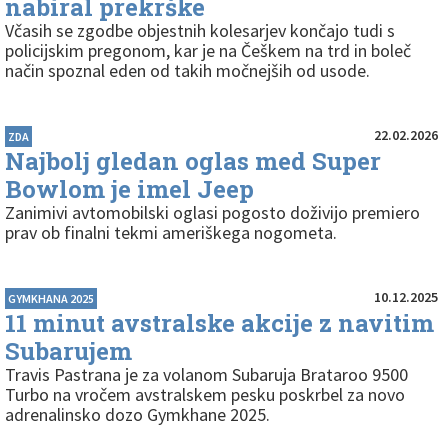
nabiral prekrške
Včasih se zgodbe objestnih kolesarjev končajo tudi s
policijskim pregonom, kar je na Češkem na trd in boleč
način spoznal eden od takih močnejših od usode.
22.02.2026
ZDA
Najbolj gledan oglas med Super
Bowlom je imel Jeep
Zanimivi avtomobilski oglasi pogosto doživijo premiero
prav ob finalni tekmi ameriškega nogometa.
10.12.2025
GYMKHANA 2025
11 minut avstralske akcije z navitim
Subarujem
Travis Pastrana je za volanom Subaruja Brataroo 9500
Turbo na vročem avstralskem pesku poskrbel za novo
adrenalinsko dozo Gymkhane 2025.