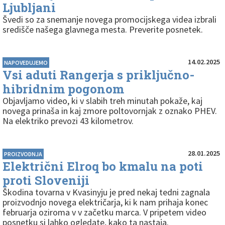
Ljubljani
Švedi so za snemanje novega promocijskega videa izbrali
središče našega glavnega mesta. Preverite posnetek.
14.02.2025
NAPOVEDUJEMO
Vsi aduti Rangerja s priključno-
hibridnim pogonom
Objavljamo video, ki v slabih treh minutah pokaže, kaj
novega prinaša in kaj zmore poltovornjak z oznako PHEV.
Na elektriko prevozi 43 kilometrov.
28.01.2025
PROIZVODNJA
Električni Elroq bo kmalu na poti
proti Sloveniji
Škodina tovarna v Kvasinyju je pred nekaj tedni zagnala
proizvodnjo novega električarja, ki k nam prihaja konec
februarja oziroma v v začetku marca. V pripetem video
posnetku si lahko ogledate, kako ta nastaja.