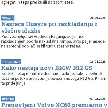
agregat in tega preskusili na zaprti stezi.
26.09.2025
MONAKO
Nesreča Huayre pri razkladanju z
vlečne službe
Pod več milijonov vrednem Paganiju se je med
razkladanjem podrla nakladalna rampa, avto pa je nasedel
na sprednji odbijač. In bil tudi uspešno rešen.
18.04.2025
PROIZVODNJA
Kako nastaja novi BMW R12 GS
Kratek, nekaj minutni video nam razkrije, kako v berlinski
tovarni poteka proizvodnja povsem novega R12 GS. K nam
ta pride junija.
07.03.2025
OPAŽENO
Prenovljeni Volvo XC60 premierno v