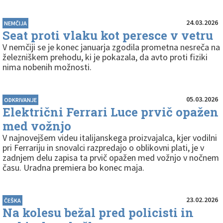
24.03.2026
NEMČIJA
Seat proti vlaku kot peresce v vetru
V nemčiji se je konec januarja zgodila prometna nesreča na
železniškem prehodu, ki je pokazala, da avto proti fiziki
nima nobenih možnosti.
05.03.2026
ODKRIVANJE
Električni Ferrari Luce prvič opažen
med vožnjo
V najnovejšem videu italijanskega proizvajalca, kjer vodilni
pri Ferrariju in snovalci razpredajo o oblikovni plati, je v
zadnjem delu zapisa ta prvič opažen med vožnjo v nočnem
času. Uradna premiera bo konec maja.
23.02.2026
ČEŠKA
Na kolesu bežal pred policisti in