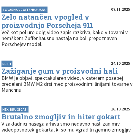
07.11.2025
TOVARNA V ZUFFENHAUSNU
Zelo natančen vpogled v
proizvodnjo Porscheja 911
Več kot pol ure dolg video zapis razkriva, kako v tovarni v
nemškem Zuffenhausnu nastaja najbolj prepoznaven
Porschejev model.
24.10.2025
DRIFT
Zažiganje gum v proizvodni hali
BMW je objavil spektakularen video, v katerem posebej
predelani BMW M2 drsi med proizvodnimi linijami tovarne v
Munchnu.
16.10.2025
NEKI DRUGI ČASI
Brutalno zmogljiv in hiter gokart
V zakladnici našega arhiva smo nedavno našli zanimiv
videoposnetek gokarta, ki so mu vgradili izjemno zmogljiv