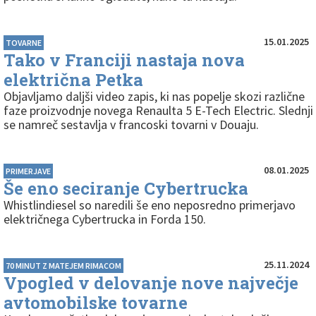
15.01.2025
TOVARNE
Tako v Franciji nastaja nova
električna Petka
Objavljamo daljši video zapis, ki nas popelje skozi različne
faze proizvodnje novega Renaulta 5 E-Tech Electric. Slednji
se namreč sestavlja v francoski tovarni v Douaju.
08.01.2025
PRIMERJAVE
Še eno seciranje Cybertrucka
Whistlindiesel so naredili še eno neposredno primerjavo
električnega Cybertrucka in Forda 150.
25.11.2024
70 MINUT Z MATEJEM RIMACOM
Vpogled v delovanje nove največje
avtomobilske tovarne