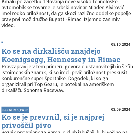
Kmalu po začetku delovanja nove visoko tehnološke
avtomobilske tovarne je srbski novinar Mladen Alvirović
imel redko priložnost, da ga skozi različne oddelke popelje
prav prvi mož družbe Bugatti-Rimac. Izjemno zanimiv
video.
08.10.2024
Ko se na dirkališču znajdejo
Koenigsegg, Hennessey in Rimac
Pravzaprav je v tem primeru govora o ustanoviteljih in šefih
istoimenskih znamk, ki so imeli prvič priložnost preskusiti
konkurenčne super športnike. Dogodek, ki so ga
organizirali pri Top Gearu, je potekal na ameriškem
dirkališču Sonoma Raceway.
03.09.2024
SAJ NI RES, PA JE
Ko se je prevrnil, si je najprej
privoščil pivo
Voznik prevrnjenega Rama je kljub izkušnji, ki bi večino na