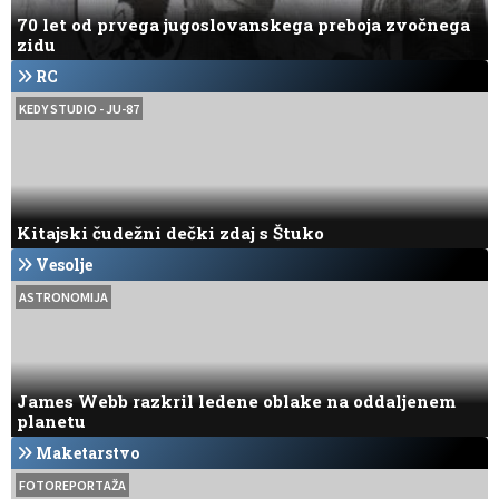
70 let od prvega jugoslovanskega preboja zvočnega
zidu
RC
KEDY STUDIO - JU-87
Kitajski čudežni dečki zdaj s Štuko
Vesolje
ASTRONOMIJA
James Webb razkril ledene oblake na oddaljenem
planetu
Maketarstvo
FOTOREPORTAŽA