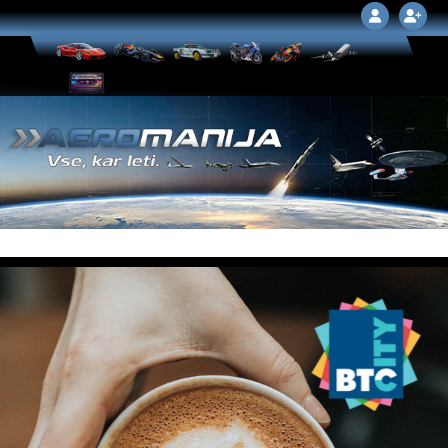
Domov
☰