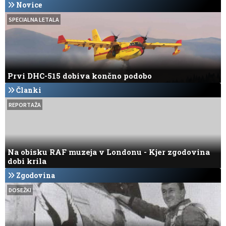
Novice
našli v Arabskem morju
ki je za vedno spr
letalstvo
SPECIALNA LETALA
Prvi DHC-515 dobiva končno podobo
Članki
REPORTAŽA
Na obisku RAF muzeja v Londonu - Kjer zgodovina
dobi krila
Zgodovina
DOSEŽKI