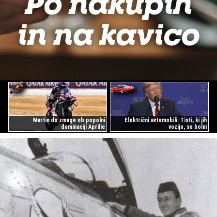
Martin do zmage ob popolni
Električni avtomobili: Tisti, ki jih
dominaciji Aprilie
vozijo, so bolni