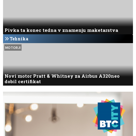
Pivka ta konec tedna v znamenju maketarstva
Tehnika
MOTORJI
Novi motor Pratt & Whitney za Airbus A320neo
dobil certifikat