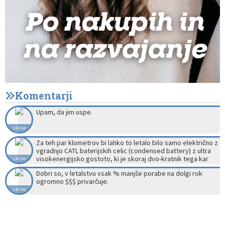
Komentarji
Upam, da jim uspe.
skrivo
Za teh par klometrov bi lahko to letalo bilo samo električno z
vgradnjo CATL baterijskih celic (condensed battery) z ultra
visokenergijsko gostoto, ki je skoraj dvo-kratnik tega kar
skrivo
imamo danes v EVjih.
Dobri so, v letalstvu vsak % manjše porabe na dolgi rok
ogromno $$$ privarčuje.
skrivo