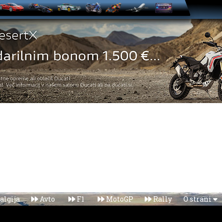
algija
Avto
F1
MotoGP
Rally
O strani