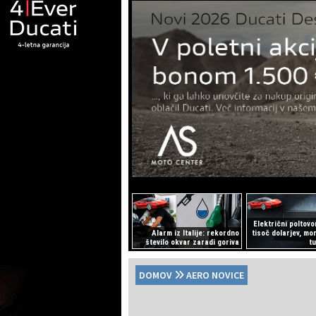
Električni poltovo
Alarm iz Italije: rekordno
tisoč dolarjev, mo
število okvar zaradi goriva
t
DOMOV
AERO NOVICE