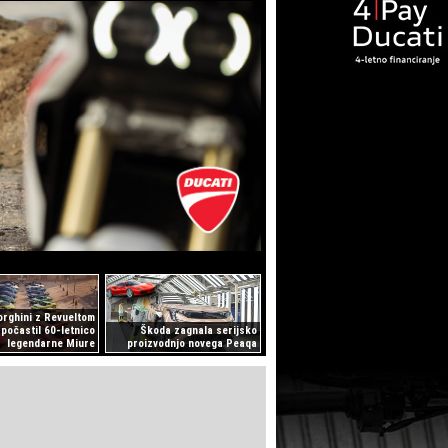
rghini z Revueltom
počastil 60-letnico
Škoda zagnala serijsko
legendarne Miure
proizvodnjo novega Peaqa