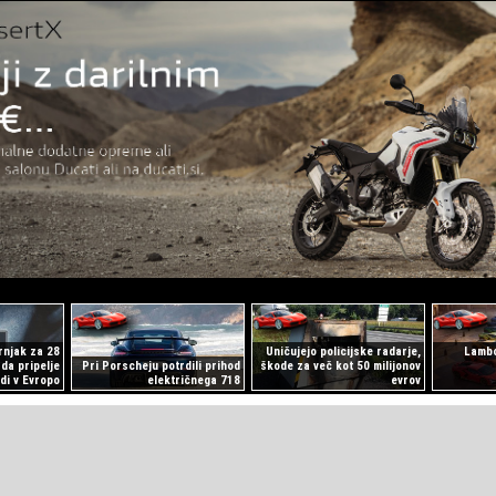
rnjak za 28
Uničujejo policijske radarje,
Lambo
rda pripelje
Pri Porscheju potrdili prihod
škode za več kot 50 milijonov
udi v Evropo
električnega 718
evrov