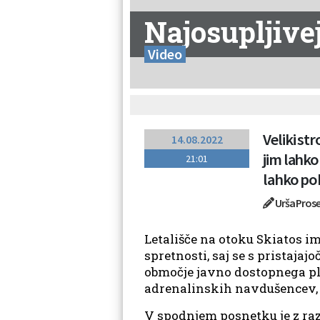
Najosupljivej
Video
Veliki st
14.08.2022
jim lahko
21:01
lahko poh
Urša Pros
Letališče na otoku Skiatos im
spretnosti, saj se s pristaja
območje javno dostopnega plo
adrenalinskih navdušencev, k
V spodnjem posnetku je z raz