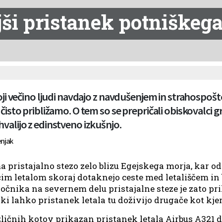
ši pristanek potniškega
roji večino ljudi navdajo z navdušenjem in strahospoštov
 čisto približamo. O tem so se prepričali obiskovalci g
valijo z edinstveno izkušnjo.
enjak
a pristajalno stezo zelo blizu Egejskega morja, kar o
jočim letalom skoraj dotaknejo ceste med letališčem in
čnika na severnem delu pristajalne steze je zato pril
i lahko pristanek letala tu doživijo drugače kot kjer
ličnih kotov prikazan pristanek letala Airbus A321 