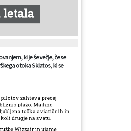
 letala
anjem, ki je še večje, če se
rškega otoka Skiatos, ki se
d pilotov zahteva precej
 bližnjo plažo. Majhno
jubljena točka aviatičnih in
koli drugje na svetu.
družbe Wizzair in ujame